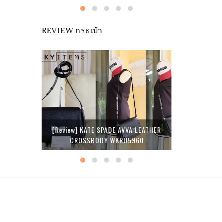
REVIEW กระเป๋า
[Review] 
VIES MEWS
[Review] KATE SPADE AVVA LEATHER
BAG IN S
U6238
CROSSBODY WKRU5960