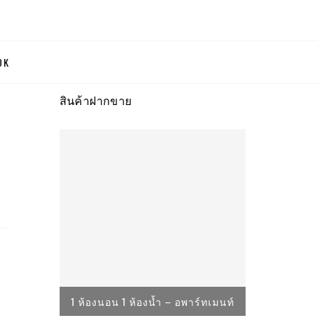
OK
l Kors, Kate Spade
สินค้าฝากขาย
น
1 ห้องน้ำ
1 ห้องนอน 1 ห้องน้ำ – อพาร์ทเมนท์