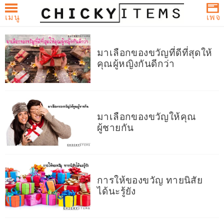
เมนู
เพจ
CHICKYITEMS
Skip
บทความและรีวิวกระเป๋า Coach,
to
Michael Kors, Kate Spade และ
มาเลือกของขวัญที่ดีที่สุดให้
content
คุณผู้หญิงกันดีกว่า
brandname สำหรับผู้หญิง
มาเลือกของขวัญให้คุณ
ผู้ชายกัน
การให้ของขวัญ ทายนิสัย
ได้นะรู้ยัง