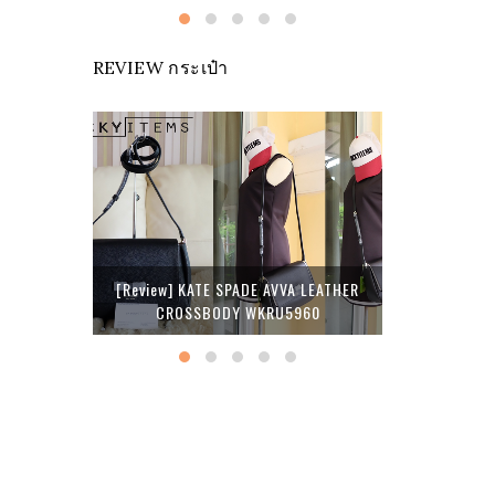
REVIEW กระเป๋า
[Review] COACH LEXY SHOULDER
[Review] 
[Review] KATE SPADE AVVA LEATHER
BAG IN SIGNATURE JACQUARD
CARRYALL WI
CROSSBODY WKRU5960
F27579
P