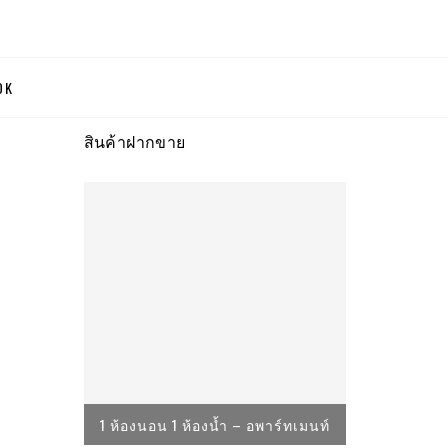
OK
l Kors, Kate Spade
สินค้าฝากขาย
1 ห้องน้ำ
1 ห้องนอน 1 ห้องน้ำ – อพาร์ทเมนท์