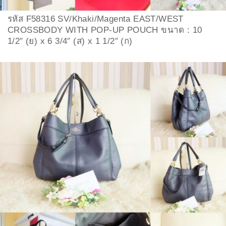
รหัส F58316 SV/Khaki/Magenta EAST/WEST
CROSSBODY WITH POP-UP POUCH ขนาด : 10
1/2″ (ย) x 6 3/4″ (ส) x 1 1/2″ (ก)