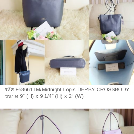
รหัส F58661 IM/Midnight Lopis DERBY CROSSBODY
ขนาด 9″ (H) x 9 1/4″ (H) x 2″ (W)