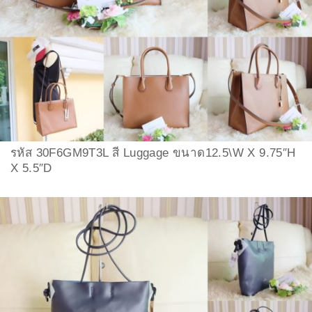
รหัส 30F6GM9T3L สี Luggage ขนาด12.5\W X 9.75″H
X 5.5″D