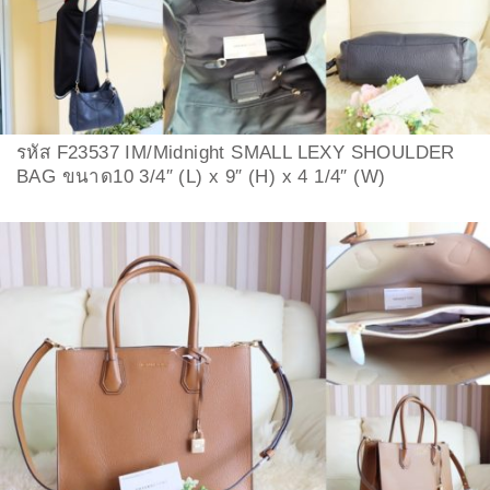
รหัส F23537 IM/Midnight SMALL LEXY SHOULDER
BAG ขนาด10 3/4″ (L) x 9″ (H) x 4 1/4″ (W)