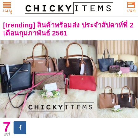
เมนู
เพจ
CHICKYITEMS
Skip
บทความและรีวิวกระเป๋า Coach,
[trending] สินค้าพร้อมส่ง ประจำสัปดาห์ที่ 2
to
เดือนกุมภาพันธ์ 2561
Michael Kors, Kate Spade และ
content
brandname สำหรับผู้หญิง
7
แชร์