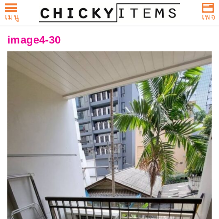
เมนู
เพจ
CHICKYITEMS
Skip
บทความและรีวิวกระเป๋า Coach,
image4-30
to
Michael Kors, Kate Spade และ
content
brandname สำหรับผู้หญิง